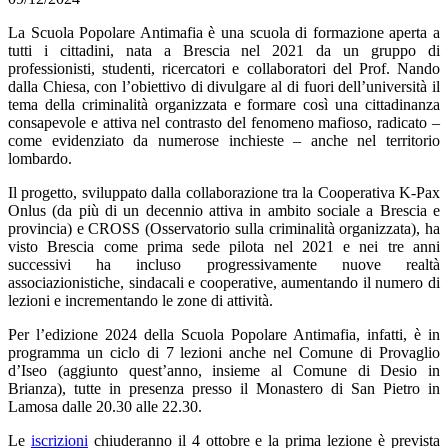
La Scuola Popolare Antimafia è una scuola di formazione aperta a
tutti i cittadini, nata a Brescia nel 2021 da un gruppo di
professionisti, studenti, ricercatori e collaboratori del Prof. Nando
dalla Chiesa, con l’obiettivo di divulgare al di fuori dell’università il
tema della criminalità organizzata e formare così una cittadinanza
consapevole e attiva nel contrasto del fenomeno mafioso, radicato –
come evidenziato da numerose inchieste – anche nel territorio
lombardo.
Il progetto, sviluppato dalla collaborazione tra la Cooperativa K-Pax
Onlus (da più di un decennio attiva in ambito sociale a Brescia e
provincia) e CROSS (Osservatorio sulla criminalità organizzata), ha
visto Brescia come prima sede pilota nel 2021 e nei tre anni
successivi ha incluso progressivamente nuove realtà
associazionistiche, sindacali e cooperative, aumentando il numero di
lezioni e incrementando le zone di attività.
Per l’edizione 2024 della Scuola Popolare Antimafia, infatti, è in
programma un ciclo di 7 lezioni anche nel Comune di Provaglio
d’Iseo (aggiunto quest’anno, insieme al Comune di Desio in
Brianza), tutte in presenza presso il Monastero di San Pietro in
Lamosa dalle 20.30 alle 22.30.
Le
iscrizioni
chiuderanno il 4 ottobre e la prima lezione è prevista