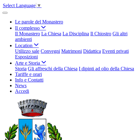
Select Language
▼
Le parole del Monastero
Il complesso
Il Monastero
La Chiesa
La Disciplina
Il Chiostro
Gli altri
ambienti
Location
Utilizzo sale
Convegni
Matrimoni
Didattica
Eventi privati
Esposizioni
Arte e Storia
Storia
Gli affreschi della Chiesa
I dipinti ad olio della Chiesa
Tariffe e orari
Info e Contatti
News
Accedi