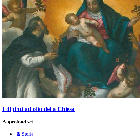
I dipinti ad olio della Chiesa
Approfondisci
Storia