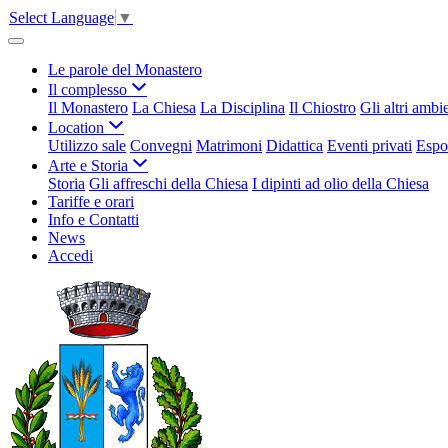
Select Language
▼
Le parole del Monastero
Il complesso
Il Monastero
La Chiesa
La Disciplina
Il Chiostro
Gli altri ambi
Location
Utilizzo sale
Convegni
Matrimoni
Didattica
Eventi privati
Espo
Arte e Storia
Storia
Gli affreschi della Chiesa
I dipinti ad olio della Chiesa
Tariffe e orari
Info e Contatti
News
Accedi