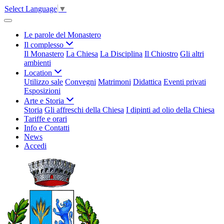
Select Language
▼
Le parole del Monastero
Il complesso
Il Monastero
La Chiesa
La Disciplina
Il Chiostro
Gli altri
ambienti
Location
Utilizzo sale
Convegni
Matrimoni
Didattica
Eventi privati
Esposizioni
Arte e Storia
Storia
Gli affreschi della Chiesa
I dipinti ad olio della Chiesa
Tariffe e orari
Info e Contatti
News
Accedi